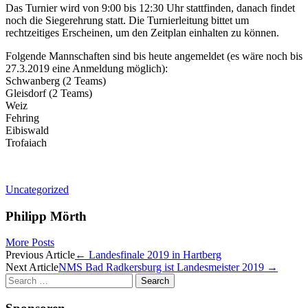
Das Turnier wird von 9:00 bis 12:30 Uhr stattfinden, danach findet
noch die Siegerehrung statt. Die Turnierleitung bittet um
rechtzeitiges Erscheinen, um den Zeitplan einhalten zu können.
Folgende Mannschaften sind bis heute angemeldet (es wäre noch bis
27.3.2019 eine Anmeldung möglich):
Schwanberg (2 Teams)
Gleisdorf (2 Teams)
Weiz
Fehring
Eibiswald
Trofaiach
Uncategorized
Philipp Mörth
More Posts
Post
Previous Article
←
Landesfinale 2019 in Hartberg
Next Article
NMS Bad Radkersburg ist Landesmeister 2019
→
navigation
Search
for: