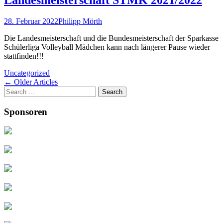
Landesmeisterschaft STMK 2021/2022
28. Februar 2022
Philipp Mörth
Die Landesmeisterschaft und die Bundesmeisterschaft der Sparkasse
Schülerliga Volleyball Mädchen kann nach längerer Pause wieder
stattfinden!!!
Uncategorized
Post
←
Older Articles
Search
navigation
for:
Sponsoren