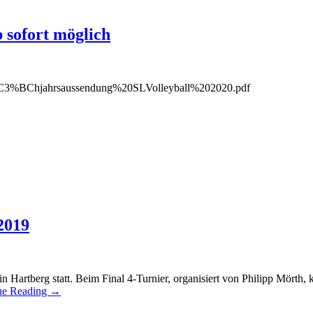
 sofort möglich
s/Fr%C3%BChjahrsaussendung%20SLVolleyball%202020.pdf
2019
n Hartberg statt. Beim Final 4-Turnier, organisiert von Philipp Mörth,
ue Reading
→