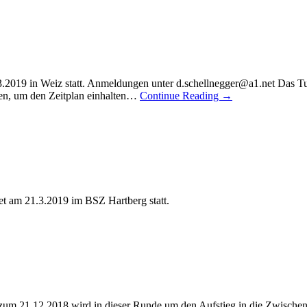
3.2019 in Weiz statt. Anmeldungen unter d.schellnegger@a1.net Das Tur
inen, um den Zeitplan einhalten…
Continue Reading
→
det am 21.3.2019 im BSZ Hartberg statt.
 zum 21.12.2018 wird in dieser Runde um den Aufstieg in die Zwischen