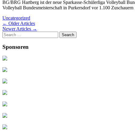
BG/BRG Hartberg ist der neue Sparkasse-Schülerliga Volleyball Bund
Volleyball Bundesmeisterschaft in Purkersdorf vor 1.100 Zuschaue
Uncategorized
Post
←
Older Articles
Newer Articles
→
navigation
Search
for:
Sponsoren