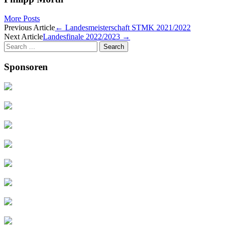
More Posts
Post
Previous Article
←
Landesmeisterschaft STMK 2021/2022
Next Article
Landesfinale 2022/2023
→
navigation
Search
for:
Sponsoren